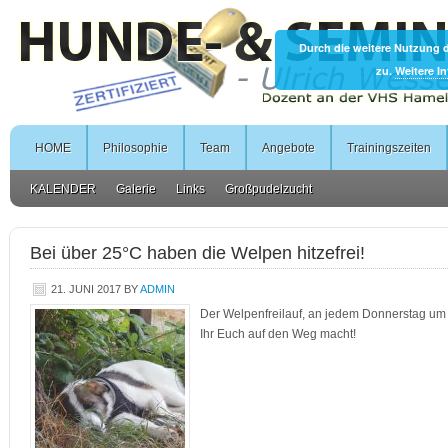
Durch die weitere Nutzung 
zu.
Weitere I
HOME
Philosophie
Team
Angebote
Trainingszeiten
KALENDER
Galerie
Links
Großpudelzucht
Bei über 25°C haben die Welpen hitzefrei!
21. JUNI 2017
BY
ADMIN
Der Welpenfreilauf, an jedem Donnerstag um 1
Ihr Euch auf den Weg macht!