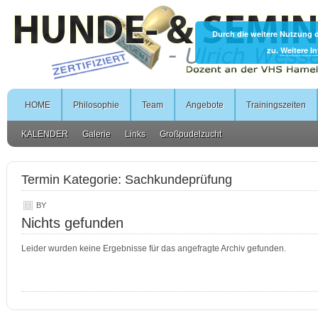
Durch die weitere Nutzung 
zu.
Weitere I
HOME
Philosophie
Team
Angebote
Trainingszeiten
KALENDER
Galerie
Links
Großpudelzucht
Termin Kategorie:
Sachkundeprüfung
BY
Nichts gefunden
Leider wurden keine Ergebnisse für das angefragte Archiv gefunden.