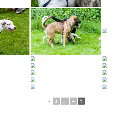
◄
1
...
4
5