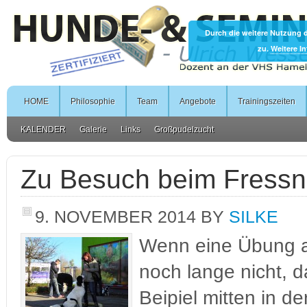
Durch die weitere Nutzung 
zu.
Weitere I
HOME
Philosophie
Team
Angebote
Trainingszeiten
KALENDER
Galerie
Links
Großpudelzucht
Zu Besuch beim Fressn
9. NOVEMBER 2014
BY
SILKE
Wenn eine Übung a
noch lange nicht, 
Beipiel mitten in de